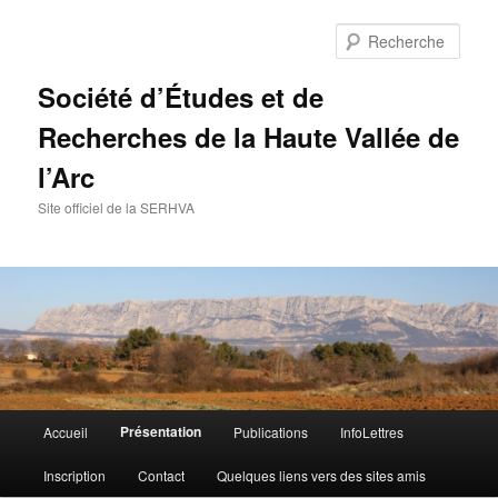
Aller
au
Rech
contenu
principal
Société d’Études et de
Recherches de la Haute Vallée de
l’Arc
Site officiel de la SERHVA
Menu
Présentation
Accueil
Publications
InfoLettres
principal
Inscription
Contact
Quelques liens vers des sites amis