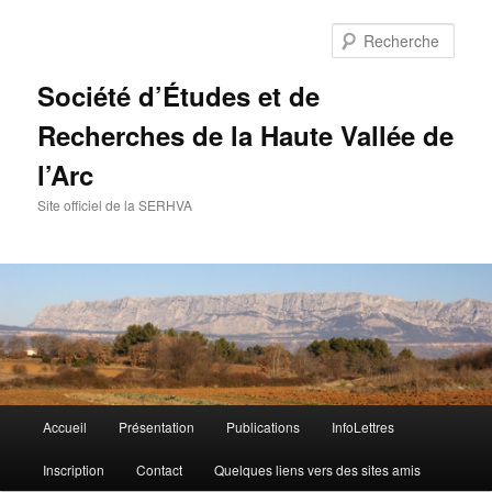
Aller
au
Rech
contenu
principal
Société d’Études et de
Recherches de la Haute Vallée de
l’Arc
Site officiel de la SERHVA
Menu
Accueil
Présentation
Publications
InfoLettres
principal
Inscription
Contact
Quelques liens vers des sites amis