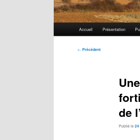
Menu
Accueil
Présentation
Pu
principal
Navigation
←
Précédent
des
articles
Une
fort
de 
Publié le
24