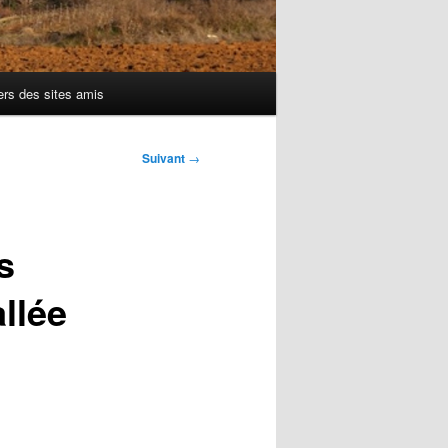
ers des sites amis
Suivant
→
s
allée