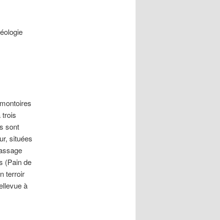
éologie
omontoires
 trois
s sont
ur, situées
passage
s (Pain de
 terroir
ellevue à