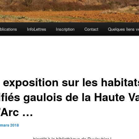
blications
InfoLettres
Inscription
Contact
Quelques liens v
 exposition sur les habitat
ifiés gaulois de la Haute V
l’Arc …
 mars 2018
… bientôt à la bibliothèque de Puyloubier !