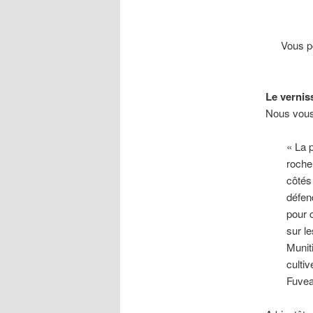
Vous p
Le verniss
Nous vous
« La 
roche
côtés
défen
pour 
sur l
Munit
cultiv
Fuvea