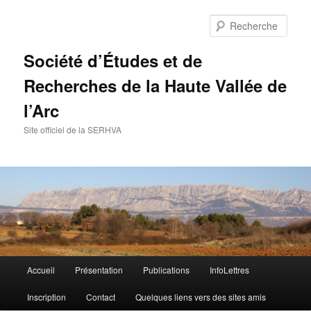
Aller
au
Rech
contenu
principal
Société d’Études et de
Recherches de la Haute Vallée de
l’Arc
Site officiel de la SERHVA
Menu
Accueil
Présentation
Publications
InfoLettres
principal
Inscription
Contact
Quelques liens vers des sites amis