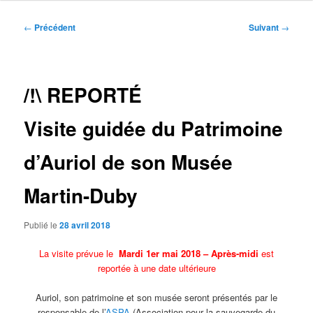
Navigation
←
Précédent
Suivant
→
des
articles
/!\ REPORTÉ
Visite guidée du Patrimoine
d’Auriol de son Musée
Martin-Duby
Publié le
28 avril 2018
La visite prévue le
Mardi 1er mai 2018 – Après-midi
est
reportée à une date ultérieure
Auriol, son patrimoine et son musée seront présentés par le
responsable de l’
ASPA
(Association pour la sauvegarde du