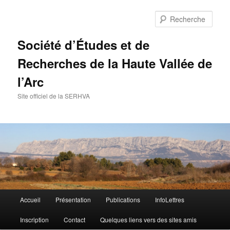
Aller
au
Rech
contenu
principal
Société d’Études et de
Recherches de la Haute Vallée de
l’Arc
Site officiel de la SERHVA
Menu
Accueil
Présentation
Publications
InfoLettres
principal
Inscription
Contact
Quelques liens vers des sites amis