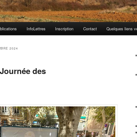
blications
InfoLettres
Inscription
Contact
Quelques liens v
BRE 2024
 Journée des