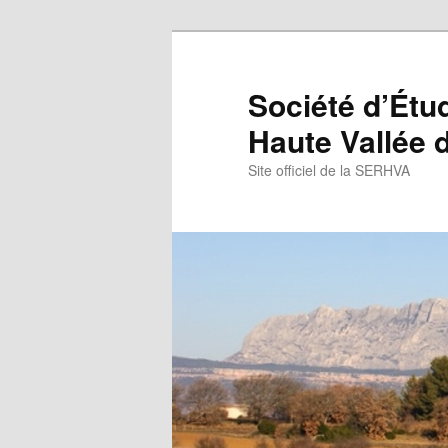
Aller
Aller
au
au
contenu
contenu
Société d’Étu
principal
secondaire
Haute Vallée d
Site officiel de la SERHVA