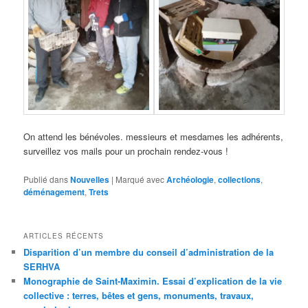
On attend les bénévoles. messieurs et mesdames les adhérents,
surveillez vos mails pour un prochain rendez-vous !
Publié dans
Nouvelles
|
Marqué avec
Archéologie
,
collections
,
déménagement
,
Trets
ARTICLES RÉCENTS
Disparition d’un membre du conseil d’administration de la
SERHVA
Monographie de Saint-Maximin. Essai d’explication de la vie
collective : terres, bêtes et gens, monuments, travaux,