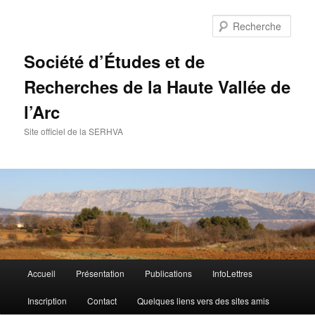
Aller
Aller
au
au
Rech
contenu
contenu
principal
secondaire
Société d’Études et de
Recherches de la Haute Vallée de
l’Arc
Site officiel de la SERHVA
Menu
Accueil
Présentation
Publications
InfoLettres
principal
Inscription
Contact
Quelques liens vers des sites amis