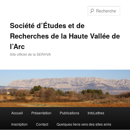
Aller
Aller
au
au
Rech
contenu
contenu
principal
secondaire
Société d’Études et de
Recherches de la Haute Vallée de
l’Arc
Site officiel de la SERHVA
Menu
Accueil
Présentation
Publications
InfoLettres
principal
Inscription
Contact
Quelques liens vers des sites amis