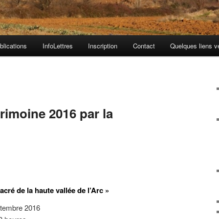
blications
InfoLettres
Inscription
Contact
Quelques liens v
U
rimoine 2016 par la
cré de la haute vallée de l’Arc »
ptembre 2016