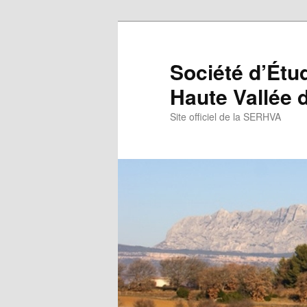
Aller
Aller
au
au
contenu
contenu
Société d’Étu
principal
secondaire
Haute Vallée d
Site officiel de la SERHVA