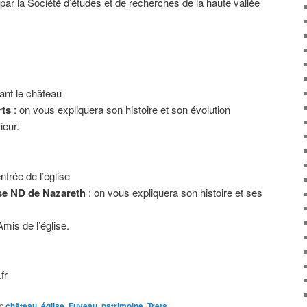
 par la Société d’études et de recherches de la haute vallée
ant le château
rts
: on vous expliquera son histoire et son évolution
ieur.
ntrée de l’église
lise ND de Nazareth
: on vous expliquera son histoire et ses
mis de l’église.
fr
c
château
,
église
,
Fuveau
,
patrimoine
,
Trets